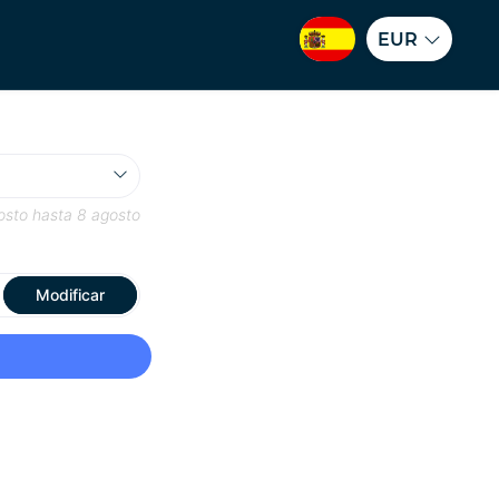
EUR
osto
hasta
8 agosto
Modificar