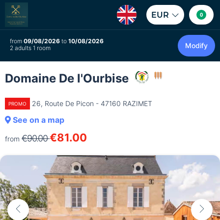
EUR
0
from
09/08/2026
to
10/08/2026
Modify
2 adults 1 room
Domaine De l'Ourbise
26, Route De Picon - 47160 RAZIMET
PROMO
See on a map
€81.00
€90.00
from