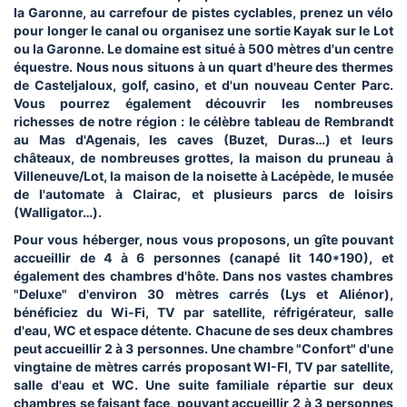
la Garonne, au carrefour de pistes cyclables, prenez un vélo
pour longer le canal ou organisez une sortie Kayak sur le Lot
ou la Garonne. Le domaine est situé à 500 mètres d'un centre
équestre. Nous nous situons à un quart d'heure des thermes
de Casteljaloux, golf, casino, et d'un nouveau Center Parc.
Vous pourrez également découvrir les nombreuses
richesses de notre région : le célèbre tableau de Rembrandt
au Mas d'Agenais, les caves (Buzet, Duras…) et leurs
châteaux, de nombreuses grottes, la maison du pruneau à
Villeneuve/Lot, la maison de la noisette à Lacépède, le musée
de l'automate à Clairac, et plusieurs parcs de loisirs
(Walligator…).
Pour vous héberger, nous vous proposons, un gîte pouvant
accueillir de 4 à 6 personnes (canapé lit 140*190), et
également des chambres d'hôte. Dans nos vastes chambres
"Deluxe" d'environ 30 mètres carrés (Lys et Aliénor),
bénéficiez du Wi-Fi, TV par satellite, réfrigérateur, salle
d'eau, WC et espace détente. Chacune de ses deux chambres
peut accueillir 2 à 3 personnes. Une chambre "Confort" d'une
vingtaine de mètres carrés proposant WI-FI, TV par satellite,
salle d'eau et WC. Une suite familiale répartie sur deux
chambres se faisant face, pouvant accueillir 2 à 3 personnes