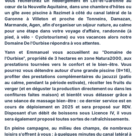
Vous recherchez un hébergement en Lot-et-Garonne au
cœur de la Nouvelle Aquitaine, dans une chambre d'hôtes ou
un gîte avec piscine à Razimet à côté du canal latéral de la
Garonne à Villeton et proche de Tonneins, Damazan,
Marmande, Agen, afin d'organiser un séjour nature, au calme
pour une étape dans votre voyage d'affaire, randonnée (à
pied, à vélo - Cyclotourisme) ou vos vacances alors notre
Domaine De l'Ourbise répondra à vos attentes.
Yann et Emmanuel vous accueillent au "Domaine de
l'Ourbise", propriété de 3 hectares en zone Natura2000, aux
prestations tournées vers le confort et le bien-être. Vous
pourrez vous détendre autour d'une grande piscine (9x16),
profiter des prestations complémentaires du jacuzzi (patio
au calme, pendant la période estivale), récolter les fruits du
verger (et en déguster la production directement ou dans les
confitures faites maison) et bientôt vous délasser grâce à
une séance de massage bien-être : ce dernier service est en
cours de déploiement en 2025 et sera proposé sur RDV.
Disposant d'un débit de boissons sous Licence IV, il vous
sera également proposé toutes sortes de rafraîchissements.
En pleine campagne, au milieu des champs, de nombreux
loisirs s'offrent à vous : à quelques minutes du canal latéral à