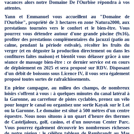
vacances alors notre Domaine De l'Ourbise répondra à vos
attentes.
Yann et Emmanuel vous accueillent au "Domaine de
l'Ourbise", propriété de 3 hectares en zone Natura2000, aux
prestations tournées vers le confort et le bien-être. Vous
pourrez vous détendre autour d'une grande piscine (9x16),
profiter des prestations complémentaires du jacuzzi (patio au
calme, pendant la période estivale), récolter les fruits du
verger (et en déguster la production directement ou dans les
confitures faites maison) et bientôt vous délasser grâce à une
séance de massage bien-être : ce dernier service est en cours
de déploiement en 2025 et sera proposé sur RDV. Disposant
d'un débit de boissons sous Licence IV, il vous sera également
proposé toutes sortes de rafraîchissements.
En pleine campagne, au milieu des champs, de nombreux
loisirs s'offrent à vous : à quelques minutes du canal latéral à
la Garonne, au carrefour de pistes cyclables, prenez un vélo
pour longer le canal ou organisez une sortie Kayak sur le Lot
ou la Garonne. Le domaine est situé à 500 mètres d'un centre
équestre. Nous nous situons à un quart d'heure des thermes
de Casteljaloux, golf, casino, et d'un nouveau Center Parc.
Vous pourrez également découvrir les nombreuses richesses
de notre région : le célèbre tableau de Rembrandt au Mas