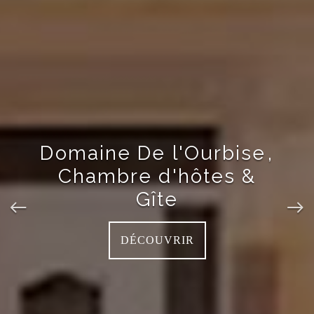
Domaine De l'Ourbise
,
Chambre d'hôtes &
Gîte
DÉCOUVRIR