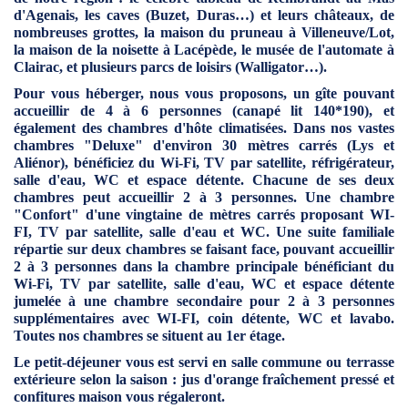
d'Agenais, les caves (Buzet, Duras…) et leurs châteaux, de
nombreuses grottes, la maison du pruneau à Villeneuve/Lot,
la maison de la noisette à Lacépède, le musée de l'automate à
Clairac, et plusieurs parcs de loisirs (Walligator…).
Pour vous héberger, nous vous proposons, un gîte pouvant
accueillir de 4 à 6 personnes (canapé lit 140*190), et
également des chambres d'hôte climatisées. Dans nos vastes
chambres "Deluxe" d'environ 30 mètres carrés (Lys et
Aliénor), bénéficiez du Wi-Fi, TV par satellite, réfrigérateur,
salle d'eau, WC et espace détente. Chacune de ses deux
chambres peut accueillir 2 à 3 personnes. Une chambre
"Confort" d'une vingtaine de mètres carrés proposant WI-
FI, TV par satellite, salle d'eau et WC. Une suite familiale
répartie sur deux chambres se faisant face, pouvant accueillir
2 à 3 personnes dans la chambre principale bénéficiant du
Wi-Fi, TV par satellite, salle d'eau, WC et espace détente
jumelée à une chambre secondaire pour 2 à 3 personnes
supplémentaires avec WI-FI, coin détente, WC et lavabo.
Toutes nos chambres se situent au 1er étage.
Le petit-déjeuner vous est servi en salle commune ou terrasse
extérieure selon la saison : jus d'orange fraîchement pressé et
confitures maison vous régaleront.